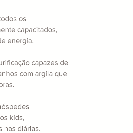
todos os
mente capacitados,
de energia.
purificação capazes de
banhos com argila que
oras.
 hóspedes
os kids,
 nas diárias.