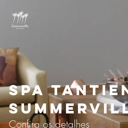
SUMMERVILLE BEACH RESORT
ACOMODAÇÕES
spa Tantie
summervil
Confira os detalhes