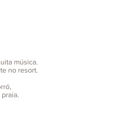
uita música.
te no resort.
rró,
praia.